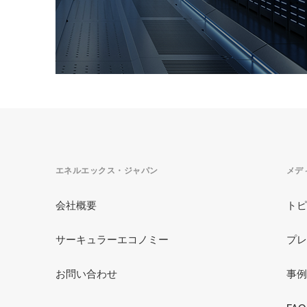
ス
Samsung SDS社とのサステナブ
例
ル・グリッド(持続可能な電力網)
の構築事例
韓国の最先端データセンターを保有する
エネルエックス・ジャパン
メデ
Samsung
…
会社概要
トピ
サーキュラーエコノミー
プレ
+1
デマンドレスポンス
お問い合わせ
事例