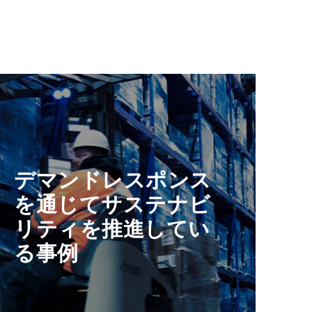
デマンドレスポンス
S
を通じてサステナビ
リティを推進してい
る事例