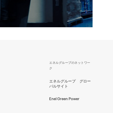
デマンドレスポンスを通じてサス
S
テナビリティを推進している事例
ル
の
詳しくはこちら
韓
エネルグループのネットワー
Sa
ク
エネルグループ グロー
バルサイト
+1
デマンドレスポンス
Enel Green Power