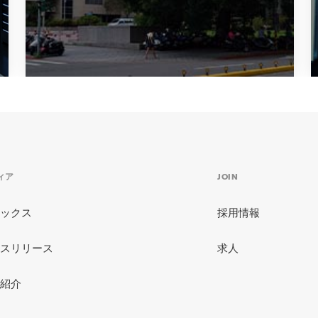
亞東記念医院の既存設備を活用し
てVPPに参加している事例
詳しくはこちら
ィア
JOIN
ックス
採用情報
スリリース
求人
+3
事例紹介
紹介