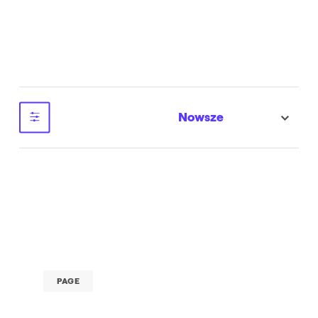
Nowsze
sort
PAGE