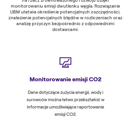
na rzecz zrównoważonego rozwoju dzięki
monitorowaniu emisji dwutlenku węgla. Rozwiązanie
UBM ułatwia określenie potencjalnych oszczędności,
znalezienie potencjalnych błędów w rozliczeniach oraz
analizę przyczyn bezpośrednio z odpowiednimi
dostawcami.
Monitorowanie emisji CO2
Oc
Dane dotyczące zużycia energii, wody i
Weryfika
surowców można łatwo przekształcić w
informacje umożliwiające raportowanie
emisji CO2.