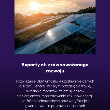
żliwia
Narzę
lnych
anal
ramów
staw
 sprzętu
działan
ymi
i 
a czas
zasob
ych o
pers
Raporty nt. zrównoważonego
rozwoju
Rozwiązanie UBM umożliwia uzyskiwanie danych
o zużyciu energii w całym przedsiębiorstwie,
składanie raportów nt. emisji gazów
cieplarnianych, monitorowanie zakupów energii
ze źródeł odnawialnych oraz weryfikację i
gwarantowanie poprawności danych