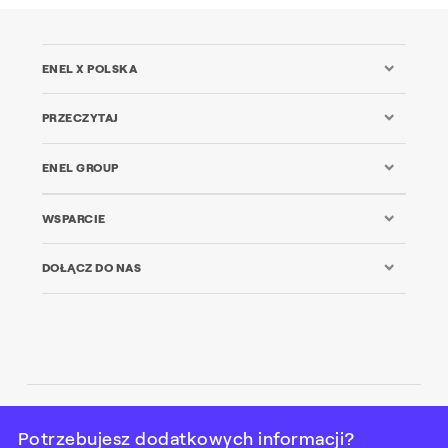
ENEL X POLSKA
PRZECZYTAJ
ENEL GROUP
WSPARCIE
DOŁĄCZ DO NAS
© Enel X Polska Sp. z o.o Wszelkie prawa zastrzeżone VAT:
Potrzebujesz dodatkowych informacji?