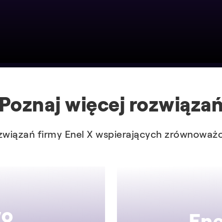
Poznaj więcej rozwiąza
związań firmy Enel X wspierających zrównoważ
wo
Ene