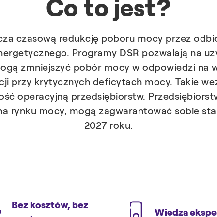
Co to jest?
a czasową redukcję poboru mocy przez odbior
energetycznego. Programy DSR pozwalają na u
mogą zmniejszyć pobór mocy w odpowiedzi na 
ji przy krytycznych deficytach mocy. Takie we
ność operacyjną przedsiębiorstw. Przedsiębiorst
a rynku mocy, mogą zagwarantować sobie stabi
2027 roku.
Bez kosztów, bez
Wiedza ekspe