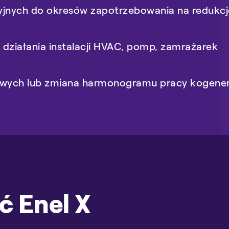
jnych do okresów zapotrzebowania na redukcj
wielokryteriowej certyfikacji budynków
LEED i
recyclingiem
ziałania instalacji HVAC, pomp, zamrażarek
wych lub zmiana harmonogramu pracy kogener
ć Enel X