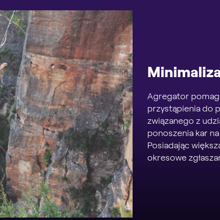
Minimaliza
Agregator pomaga
przystąpienia do 
związanego z udzi
ponoszenia kar na 
Posiadając większ
okresowe zgłaszan