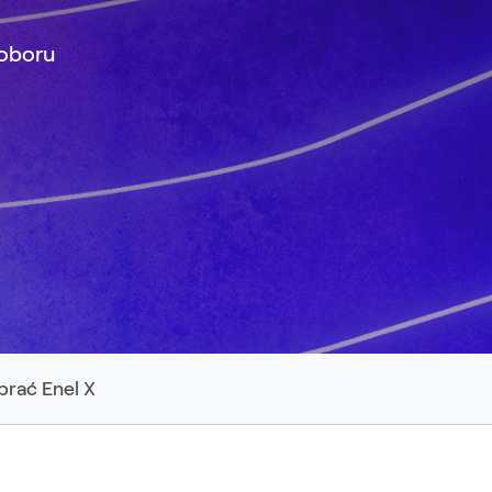
poboru
rać Enel X