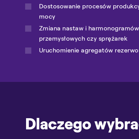
Dostosowanie procesów produkcy
Dodatkowe korzyści w systemach 
przedsiębiorstw zajmujących się 
mocy
BREEAM
producentów opakowań
Zmiana nastaw i harmonogramów d
szpitali
przemysłowych czy sprężarek
i wielu innych branż
Uruchomienie agregatów rezerwo
Dlaczego wybra