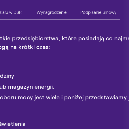
ziału w DSR
Wynagrodzenie
Podpisanie umowy
ie przedsiębiorstwa, które posiadają co najmn
gą odnieść Klienci działający w niemalże każde
gą na krótki czas:
wno dla dużych, jak i średniej wielkości odbio
edukcji poboru mocy
ycznej
poprzez efektywne planowanie zakupów
dziny
utek nagłego przerwania dostaw energii
– o mo
ub magazyn energii.
znym uczestnicy programu DSR dowiadują się 
boru mocy jest wiele i poniżej przedstawiamy 
cją artykułów spożywczych
zpieczeństwa systemu elektroenergetycznego 
żliwość korzystania z ustanowionego przez PS
świetlenia
Energetyczne Polski
nalizacyjnych