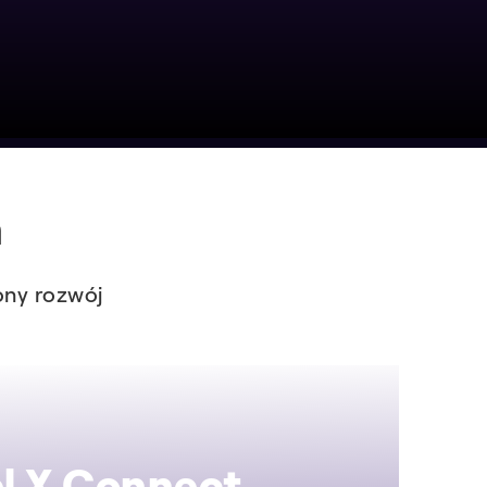
ń
ony rozwój
l X Connect