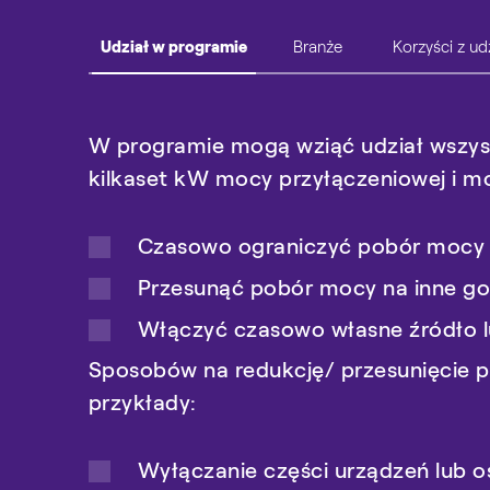
Branże
Korzyści z ud
W programie mogą wziąć udział wszystk
Korzyści z udziału w programie DSR mo
kilkaset kW mocy przyłączeniowej i mo
branży. Programy są przeznaczone zaró
Wynagrodzenie
za zdolność do r
między innymi dla:
Obniżanie kosztów energii elektr
Czasowo ograniczyć pobór mocy
energii oraz jej zużycia
cementowni
Przesunąć pobór mocy na inne go
Zmniejszenie ryzyka strat na wsk
hut stali
Włączyć czasowo własne źródło l
problemach w systemie energetyc
zakładów chemicznych
Sposobów na redukcję/ przesunięcie po
wyprzedzeniem
przykłady:
zakładów zajmujących się produk
Aktywny udział w
zapewnianiu be
chłodni
uczestnicy programu uzyskują mo
Wyłączanie części urządzeń lub o
godła
Wspieram Bezpieczeństwo 
przedsiębiorstw wodociągowo-ka