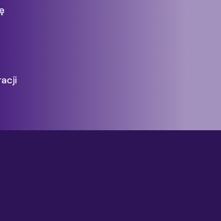
ę
acji