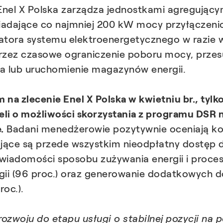
nel X Polska zarządza jednostkami agregujący
siadające co najmniej 200 kW mocy przyłączeni
tora systemu elektroenergetycznego w razie w
rzez czasowe ograniczenie poboru mocy, przesu
a lub uruchomienie magazynów energii.
 zlecenie Enel X Polska w kwietniu br., tylko
eli o możliwości skorzystania z programu DSR 
.
Badani menedżerowie pozytywnie oceniają kor
ające są przede wszystkim nieodpłatny dostęp
świadomości sposobu zużywania energii i proce
gii (96 proc.) oraz generowanie dodatkowych
roc.).
woju do etapu usługi o stabilnej pozycji na po