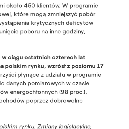
mi około 450 klientów. W programie
owej, które mogą zmniejszyć pobór
ystąpienia krytycznych deficytów
nięcie poboru na inne godziny,
 w ciągu ostatnich czterech lat
na polskim rynku, wzrósł z poziomu 17
zyści płynące z udziału w programie
 do danych pomiarowych w czasie
sów energochłonnych (98 proc.),
 dochodów poprzez dobrowolne
lskim rynku. Zmiany legislacyjne,