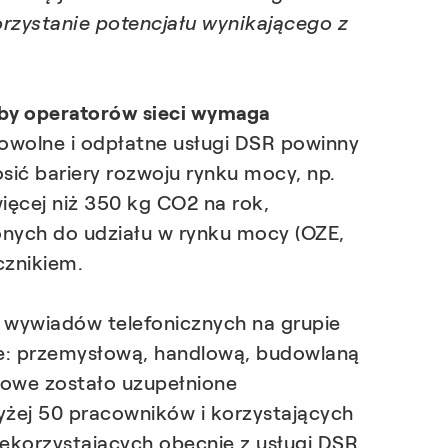
orzystanie potencjału wynikającego z
eby operatorów sieci wymaga
wolne i odpłatne usługi DSR powinny
ić bariery rozwoju rynku mocy, np.
ęcej niż 350 kg CO2 na rok,
nych do udziału w rynku mocy (OZE,
cznikiem.
 wywiadów telefonicznych na grupie
że: przemysłową, handlową, budowlaną
ciowe zostało uzupełnione
yżej 50 pracowników i korzystających
iekorzystających obecnie z usługi DSR.