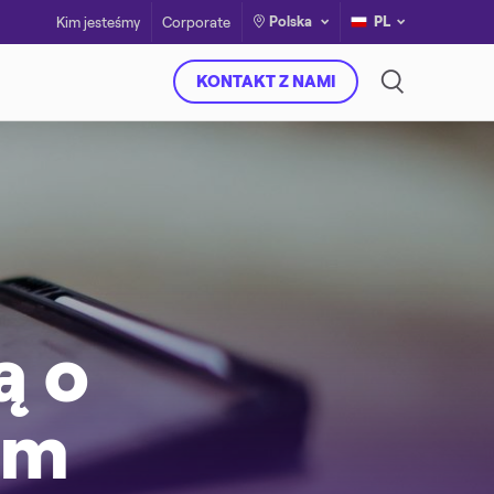
Polska
PL
Kim jesteśmy
Corporate
KONTAKT Z NAMI
ą o
kim