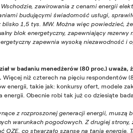
schodzie, zawirowania z cenami energii elektr
aniami budującymi świadomość usługi, sprawiło
 blisko 1,5 tys. MW. Można więc powiedzieć, ż
ualny blok energetyczny, zapewniający rezerwy
energetyczny zapewnia wysoką niezawodność i o
ał w badaniu menedżerów (80 proc.) uważa, że
.
Więcej niż czterech na pięciu respondentów (8
tów energii, takie jak: konkursy ofert, modele
 energii. Obecnie robi tak już co dziesiąte bad
łynące z rozproszonej generacji energii, musz
nych warunkach pogodowych. Z drugiej strony, z
ć OZE, co stwarzało szansę na tanią energię. Ta