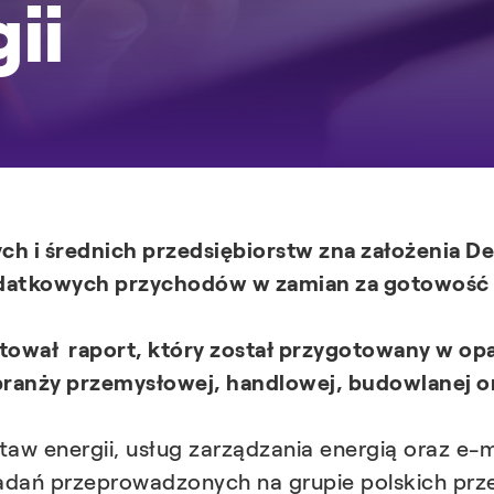
ii
h i średnich przedsiębiorstw zna założenia D
odatkowych przychodów w zamian za gotowość
tował raport, który został przygotowany w op
 branży przemysłowej, handlowej, budowlanej or
staw energii, usług zarządzania energią oraz e-mo
adań przeprowadzonych na grupie polskich prze