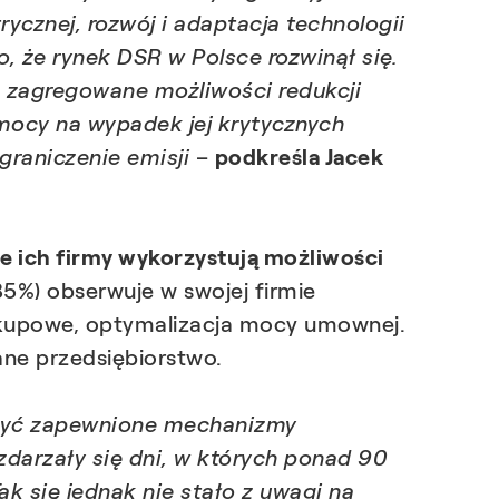
ycznej, rozwój i adaptacja technologii
, że rynek DSR w Polsce rozwinął się.
e zagregowane możliwości redukcji
 mocy na wypadek jej krytycznych
graniczenie emisji
–
podkreśla Jacek
 ich firmy wykorzystują możliwości
5%) obserwuje w swojej firmie
 zakupowe, optymalizacja mocy umownej.
ane przedsiębiorstwo.
ą być zapewnione mechanizmy
darzały się dni, w których ponad 90
k się jednak nie stało z uwagi na