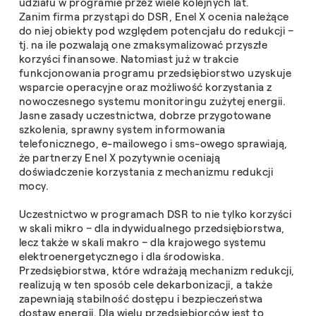
udziału w programie przez wiele kolejnych lat.
Zanim firma przystąpi do DSR, Enel X ocenia należące
do niej obiekty pod względem potencjału do redukcji –
tj. na ile pozwalają one zmaksymalizować przyszłe
korzyści finansowe. Natomiast już w trakcie
funkcjonowania programu przedsiębiorstwo uzyskuje
wsparcie operacyjne oraz możliwość korzystania z
nowoczesnego systemu monitoringu zużytej energii.
Jasne zasady uczestnictwa, dobrze przygotowane
szkolenia, sprawny system informowania
telefonicznego, e-mailowego i sms-owego sprawiają,
że partnerzy Enel X pozytywnie oceniają
doświadczenie korzystania z mechanizmu redukcji
mocy.
Uczestnictwo w programach DSR to nie tylko korzyści
w skali mikro – dla indywidualnego przedsiębiorstwa,
lecz także w skali makro – dla krajowego systemu
elektroenergetycznego i dla środowiska.
Przedsiębiorstwa, które wdrażają mechanizm redukcji,
realizują w ten sposób cele dekarbonizacji, a także
zapewniają stabilność dostępu i bezpieczeństwa
dostaw energii. Dla wielu przedsiębiorców jest to