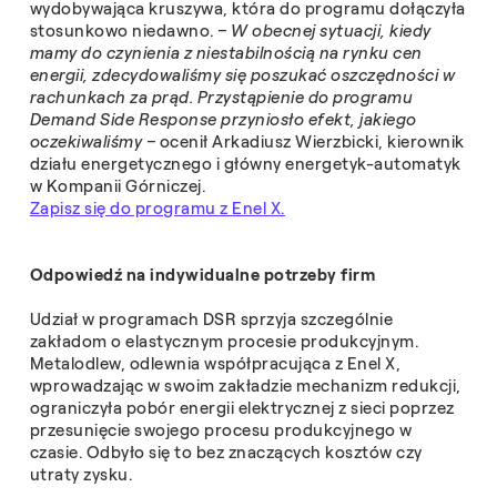
wydobywająca kruszywa, która do programu dołączyła
stosunkowo niedawno.
– W obecnej sytuacji, kiedy
mamy do czynienia z niestabilnością na rynku cen
energii, zdecydowaliśmy się poszukać oszczędności w
rachunkach za prąd. Przystąpienie do programu
Demand Side Response przyniosło efekt, jakiego
oczekiwaliśmy –
ocenił Arkadiusz Wierzbicki, kierownik
działu energetycznego i główny energetyk-automatyk
w Kompanii Górniczej.
Zapisz się do programu z Enel X.
Odpowiedź na indywidualne potrzeby firm
Udział w programach DSR sprzyja szczególnie
zakładom o elastycznym procesie produkcyjnym.
Metalodlew, odlewnia współpracująca z Enel X,
wprowadzając w swoim zakładzie mechanizm redukcji,
ograniczyła pobór energii elektrycznej z sieci poprzez
przesunięcie swojego procesu produkcyjnego w
czasie. Odbyło się to bez znaczących kosztów czy
utraty zysku.