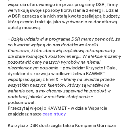
wsparcia oferowanego im przez programy DSR, firmy
weryfikują swoje sposoby korzystania z energii.
Udział
w DSR oznacza dla nich stałą kwotę zasilającą budżety,
którą często traktują jako wyrównanie
za
dodatkową
opłatę mocową.
– Dzięki udziałowi w programie DSR mamy pewność, że
co kwartał wpłyną do nas dodatkowe środki
finansowe, które stanowią częściową rekompensatę
dla stale rosnących kosztów energii. W efekcie możemy
pozostawić ceny naszych wyrobów na niemal
niezmienionym poziomie –
powiedział Krzysztof Gala,
dyrektor ds. rozwoju w odlewni żeliwa KAWMET
współpracującej z Enel X.
– Mamy na uwadze przede
wszystkim naszych klientów, którzy są wrażliwi na
wahania cen, a my chcemy zapewnić im produkt w
podobnej jakości w możliwie stałej cenie –
podsumował.
Przeczytaj więcej o KAWMET - w dziale Wsparcie
znajdziesz nasze
case study
Korzyści z DSR dostrzegła także Kompania Górnicza