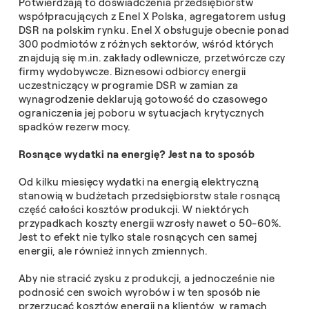
Potwierdzają to doświadczenia przedsiębiorstw
współpracujących z Enel X Polska, agregatorem usług
DSR na polskim rynku. Enel X obsługuje obecnie ponad
300 podmiotów z różnych sektorów, wśród których
znajdują się m.in. zakłady odlewnicze, przetwórcze czy
firmy wydobywcze. Biznesowi odbiorcy energii
uczestniczący w programie DSR w zamian za
wynagrodzenie deklarują gotowość do czasowego
ograniczenia jej poboru w sytuacjach krytycznych
spadków rezerw mocy.
Rosnące wydatki na energię? Jest na to sposób
Od kilku miesięcy wydatki na energią elektryczną
stanowią w budżetach przedsiębiorstw stale rosnącą
część całości kosztów produkcji.
W niektórych
przypadkach koszty energii wzrosły nawet o 50-60%.
Jest to efekt nie tylko stale rosnących cen samej
energii, ale również innych zmiennych.
Aby nie stracić zysku z produkcji, a jednocześnie nie
podnosić cen swoich wyrobów i w ten sposób nie
przerzucać kosztów energii na klientów, w ramach