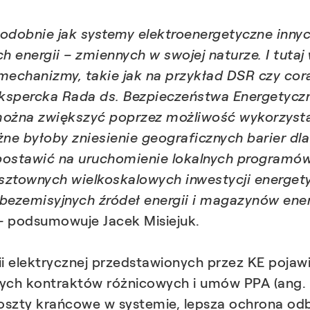
 podobnie jak systemy elektroenergetyczne inn
 energii – zmiennych w swojej naturze. I tutaj 
mechanizmy, takie jak na przykład DSR czy cor
Ekspercka Rada ds. Bezpieczeństwa Energetycz
można zwiększyć poprzez możliwość wykorzysta
ne byłoby zniesienie geograficznych barier dla
 postawić na uruchomienie lokalnych programów
osztownych wielkoskalowych inwestycji energet
bezemisyjnych źródeł energii i magazynów ener
–
podsumowuje Jacek Misiejuk.
 elektrycznej przedstawionych przez KE pojawił
ch kontraktów różnicowych i umów PPA (ang. 
koszty krańcowe w systemie, lepsza ochrona od