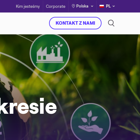
Polska
PL
Kim jesteśmy
Corporate
KONTAKT Z NAMI
kresie