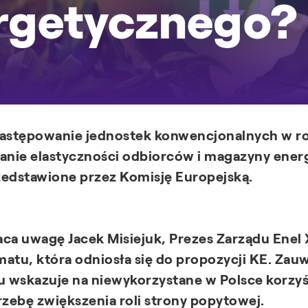
rgetycznego?
astępowanie jednostek konwencjonalnych w rol
nie elastyczności odbiorców i magazyny energi
rzedstawione przez Komisję Europejską.
aca uwagę Jacek Misiejuk, Prezes Zarządu Enel X
atu, która odniosła się do propozycji KE. Zau
 wskazuje na niewykorzystane w Polsce korzy
rzebę zwiększenia roli strony popytowej.