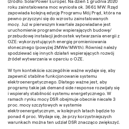
(źródło: SolarPower Europe). Na dzień 1 grudnia 2020
roku zainstalowana moc wyniosła ok. 3661 MW. Rząd
zapowiada kolejną edycję Programu Mój Prąd, która na
pewno przyczyni się do wzrostu zainstalowanych
mocy. Już w pierwszym kwartale zapowiadane jest
uruchomienie programów wspierających budowę/
przebudowę instalacji jednostek wytwarzania energii z
OZE: wykorzystujących energię promieniowania
słonecznego (powyżej 2MWe/MWth). Również należy
spodziewać się innych działań wspierających rozwój
źródeł wytwarzania w oparciu o OZE.
W tym kontekście szczególnie ważne wydaje się, aby
zapewnić stabilne funkcjonowanie systemu
elektroenergetycznego. Dlatego ważne jest, aby
programy takie jak demand side response rozwijały się
i wspierały stabilność systemu energetycznego. W
ramach rynku mocy DSR obejmuje obecnie niecałe 3
proc. mocy szczytowych w systemie
elektroenergetycznym, w kolejnych latach będzie to
ponad 4 proc. Wydaje się, że przy korzystniejszych
warunkach można ten udział DSR znacząco zwiększyć.