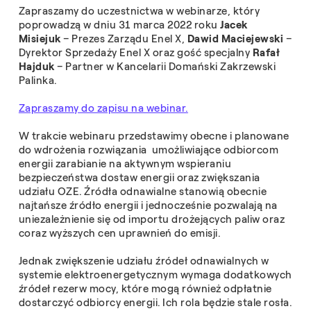
Zapraszamy do uczestnictwa w webinarze, który
poprowadzą w dniu 31 marca 2022 roku
Jacek
Misiejuk
– Prezes Zarządu Enel X,
Dawid Maciejewski
–
Dyrektor Sprzedaży Enel X oraz gość specjalny
Rafał
Hajduk
– Partner w Kancelarii Domański Zakrzewski
Palinka.
Zapraszamy do zapisu na webinar.
W trakcie webinaru przedstawimy obecne i planowane
do wdrożenia rozwiązania umożliwiające odbiorcom
energii zarabianie na aktywnym wspieraniu
bezpieczeństwa dostaw energii oraz zwiększania
udziału OZE. Źródła odnawialne stanowią obecnie
najtańsze źródło energii i jednocześnie pozwalają na
uniezależnienie się od importu drożejących paliw oraz
coraz wyższych cen uprawnień do emisji.
Jednak zwiększenie udziału źródeł odnawialnych w
systemie elektroenergetycznym wymaga dodatkowych
źródeł rezerw mocy, które mogą również odpłatnie
dostarczyć odbiorcy energii. Ich rola będzie stale rosła.