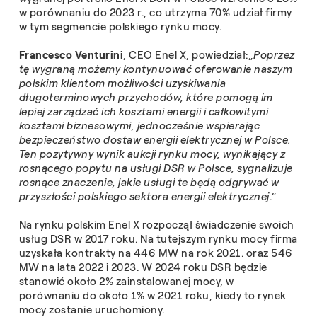
w porównaniu do 2023 r., co utrzyma 70% udział firmy
w tym segmencie polskiego rynku mocy.
Francesco Venturini
, CEO Enel X, powiedział:„
Poprzez
tę wygraną możemy kontynuować oferowanie naszym
polskim klientom możliwości uzyskiwania
długoterminowych przychodów, które pomogą im
lepiej zarządzać ich kosztami energii i całkowitymi
kosztami biznesowymi, jednocześnie wspierając
bezpieczeństwo dostaw energii elektrycznej w Polsce.
Ten pozytywny wynik aukcji rynku mocy, wynikający z
rosnącego popytu na usługi DSR w Polsce, sygnalizuje
rosnące znaczenie, jakie usługi te będą odgrywać w
przyszłości polskiego sektora energii elektrycznej
.”
Na rynku polskim Enel X rozpoczął świadczenie swoich
usług DSR w 2017 roku. Na tutejszym rynku mocy firma
uzyskała kontrakty na 446 MW na rok 2021. oraz 546
MW na lata 2022 i 2023. W 2024 roku DSR będzie
stanowić około 2% zainstalowanej mocy, w
porównaniu do około 1% w 2021 roku, kiedy to rynek
mocy zostanie uruchomiony.