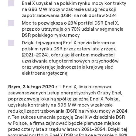
Enel X uzyskał na polskim rynku mocy kontrakty
na 696 MW mocy w zakresie usług redukcji
zapotrzebowania (DSR) na rok dostaw 2024
Moc ta pozwiększa o 28% portfel DSR Enel X,
przez co utrzymuje on 70% udział w segmencie
DSR polskiego rynku mocy
Dzięki tej wygranej Enel X będzie liderem na
polskim rynku DSR przez cztery lata z rzędu
(2021-2024), oferując klientom możliwości
uzyskiwania długoterminowych przychodów
oraz wspierając jednocześnie krajową sieć
elektroenergetyczną
Rzym, 3 lutego 2020 r.
- Enel X, linia biznesowa
zaawansowanych usług energetycznych Grupy Enel,
poprzez swoją lokalną spółkę zależną Enel X Polska,
uzyskała kontrakty na 696 MW mocy w zakresie
redukcji zapotrzebowania (DSR) na rynku mocy w 2024
r. Ten sukces umacnia pozycję Enel X w dziedzinie DSR
w Polsce, a firma zajmować będzie pierwsze miejsce
przez cztery lata z rzędu w latach 2021-2024. Dzięki tej
wygranej portfolio Enel X DSR w Polsce wzrośnie o 28%