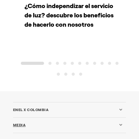
¿Cómo independizar el servicio
C
de luz? descubre los beneficios
e
de hacerlo con nosotros
1
2
3
4
5
6
7
8
9
10
11
12
13
14
15
ENEL X COLOMBIA
MEDIA