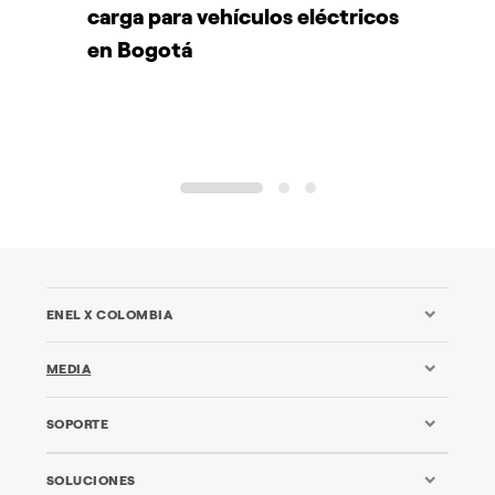
carga para vehículos eléctricos
c
en Bogotá
1
2
3
ENEL X COLOMBIA
MEDIA
SOPORTE
SOLUCIONES