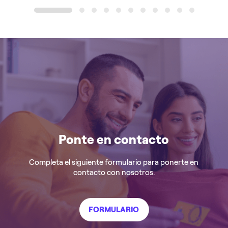
1
2
3
4
5
6
7
8
9
10
11
Ponte en contacto
Completa el siguiente formulario para ponerte en
contacto con nosotros.
FORMULARIO