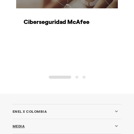
Ciberseguridad McAfee
¿
d
d
1
2
3
ENEL X COLOMBIA
MEDIA