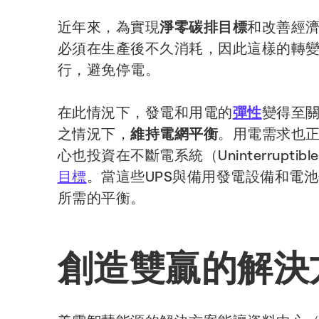
近年來，為實現
淨零碳排目標
和改善經
必須在生產後不久消耗，因此這樣的轉
行，避免停電。
在此情況下，發電和用電的
彈性
變得至
之情況下，
維持電網平衡
。用電需求也
心也投資在不斷電系統（Uninterrupti
目標
。當這些UPS與備用發電設備和電
所需的平衡。
創造雙贏的解決