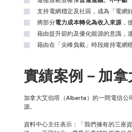
遵循規範並確保
營運連續、不中斷
支持電網穩定及社區，成為「電網
將部分
電力成本轉化為收入來源
，
藉由提升節約及優化能源的意識，
藉由在「尖峰負載」時段維持電網
實績案例－加拿
加拿大艾伯塔（Alberta）的一間電信
源。
資料中心主任表示：「我們擁有的三座