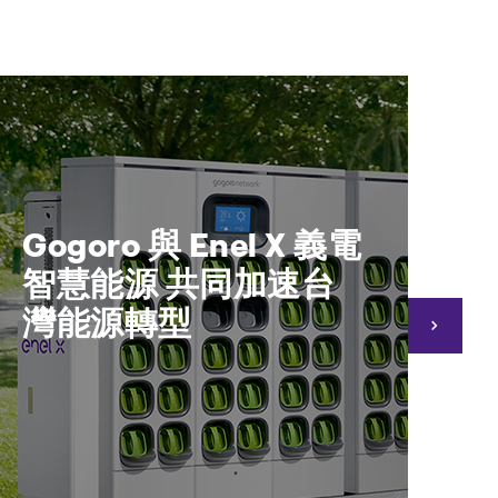
Gogoro 與 Enel X 義電
台
智慧能源 共同加速台
灣能源轉型