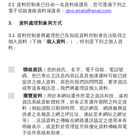
2.1 資料控制者已任命一名資料保護長，您可透過下列之
電子信箱連絡資料保護長：
dpo.enelx@enel.com
3. 資料處理對象與方式
3.1 資料控制者將處理您已告知或資料控制者合法取得之
個人資料（下稱「
個人資料
」），特別是下列之個人資
料：
聯絡資訊：
您的姓氏、名字、電子信箱、電話號
碼、您已寄出之訊息內容以及其他溝通時可能已經
提供之個人資料。若您向我們詢問問題、要求資訊
或寄送各種訊息，我們將處理該個人資料。
瀏覽資料：
用於本網站運作所需之資訊科技、遠程
資訊系統及軟體程序，於各正常運作期間之特定資
料（例如讀取日期與時間、造訪網頁、網路服務提
供者之名稱及上網之IP位址、連結至本網站之網址
等），且該資料之傳輸在網路通訊協定之使用未有
明確表示，或是對於管理提升與優化資料傳輸與電
子信件系統有助者。