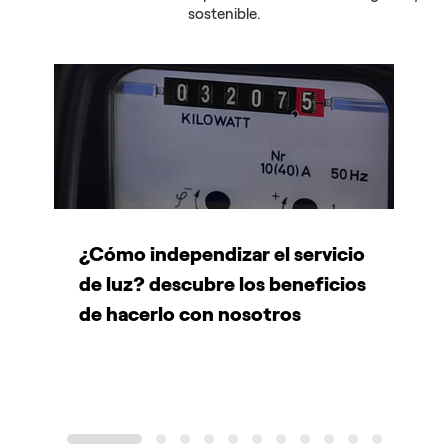
sostenible.
¿Cómo independizar el servicio
C
de luz? descubre los beneficios
e
de hacerlo con nosotros
1
2
3
4
5
6
7
8
9
10
11