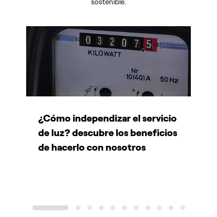
sostenible.
¿Cómo independizar el servicio
C
de luz? descubre los beneficios
e
de hacerlo con nosotros
1
2
3
4
5
6
7
8
9
10
11