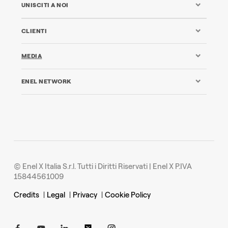
UNISCITI A NOI
CLIENTI
MEDIA
ENEL NETWORK
© Enel X Italia S.r.l. Tutti i Diritti Riservati | Enel X P.IVA
15844561009
Credits
|
Legal
|
Privacy
|
Cookie Policy