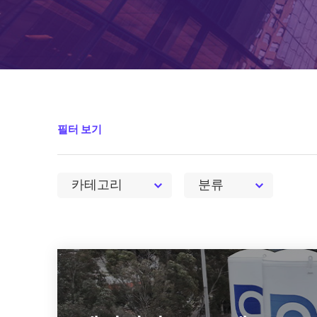
필터 보기
카테고리
분류
0
0
에어리퀴드, DR제도(수요반응)를
통한 전력망 탈탄소화