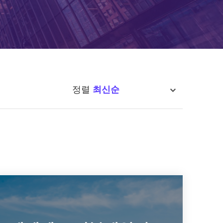
정렬
최신순
sort
에넬엑스 지붕태양광 발전소 설비
를 통한 탄소절감 프로젝트