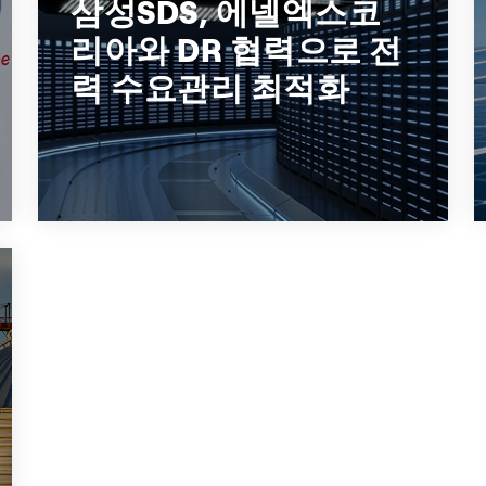
삼성SDS, 에넬엑스코
전력수요반응(DR 제도) 참여를 통해 에너지
리아와 DR 협력으로 전
효율과 전력 안정성을 동시에 실현
력 수요관리 최적화
+1
케이스스터디