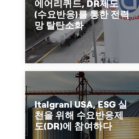
에어리퀴드, DR제도
에넬엑스 가상발전소(VPP) 참여 고객 사례
(수요반응)를 통한 전력
망 탈탄소화
+1
수요반응(DR)
Italgrani USA, ESG 실천을 위해 수
요반응제도(DR)에 참여하다
Italgrani USA, ESG 실
전력수요반응을 통해 ESG 경영 실천
천을 위해 수요반응제
도(DR)에 참여하다