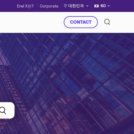
대한민국
KO
Enel X란?
Corporate
CONTACT