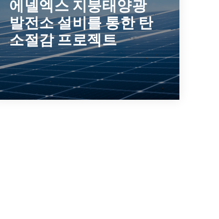
에넬엑스 지붕태양광
EEW코리아, 에넬엑스 태양광 발전소를 통해
발전소 설비를 통한 탄
지속가능한 친환경 에너지 생산 및 수익 창출
소절감 프로젝트
케이스스터디
재생 에너지