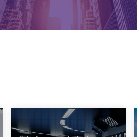
삼성SDS, 에넬엑스코리아와 DR 협
력으로 전력 수요관리 최적화