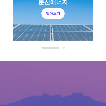
계산기
분산에너지
전력
알아보기
1
2