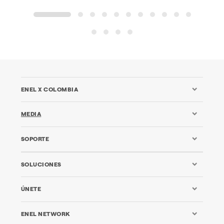
1
2
3
4
5
6
7
8
9
10
11
12
13
14
15
ENEL X COLOMBIA
MEDIA
SOPORTE
SOLUCIONES
ÚNETE
ENEL NETWORK