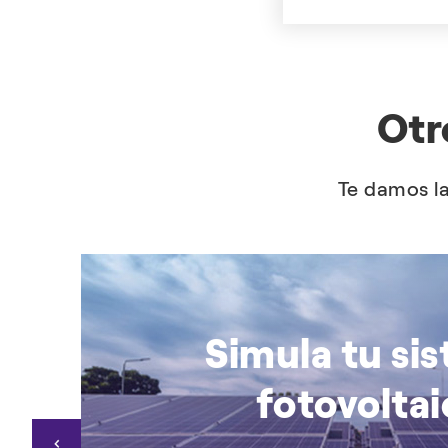
Otr
Te damos la
Simula tu si
fotovolta