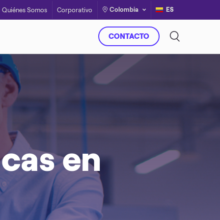
Colombia
ES
Quiénes Somos
Corporativo
CONTACTO
icas en
Eficiencia energética
Llega la energía de Enel X