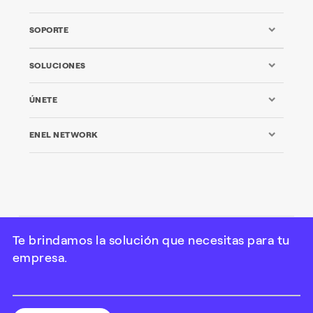
SOPORTE
SOLUCIONES
ÚNETE
ENEL NETWORK
Te brindamos la solución que necesitas para tu
© Enel Colombia SA ESP 2022 Todos los derechos
empresa.
reservados
Créditos
|
Legal
|
Privacidad
|
Políticas de cookies