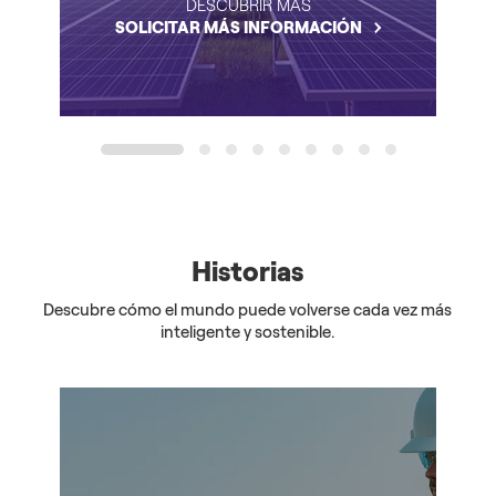
DESCUBRIR MÁS
SOLICITAR MÁS INFORMACIÓN
1
2
3
4
5
6
7
8
9
Historias
Descubre cómo el mundo puede volverse cada vez más
inteligente y sostenible.