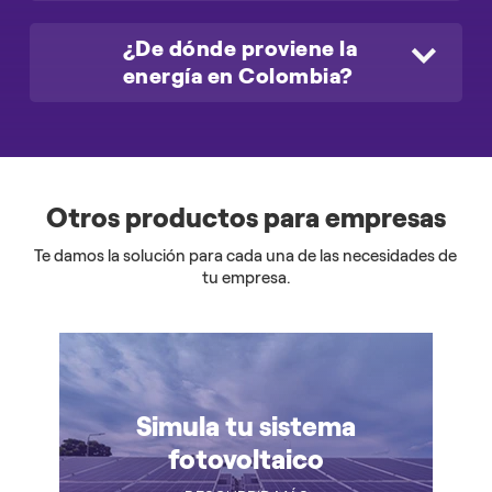
principales:
generación, transporte o transmisión,
¿Por qué necesitamos una red
distribución y entrega o comercialización.​
¿De dónde proviene la
eléctrica inteligente?
energía en Colombia?
Permite una gestión más eficiente y optimizada de la
La generación se produce en plantas eléctricas.
distribución de energía eléctrica, lo que lleva a un
¿De dónde proviene la energía en
Luego pasa a las centrales (torres y cables) hasta las
uso
más racional de los recursos a una reducción de
Colombia?
subestaciones de alta y media tensión, las cuales
pérdidas de energía.
Además, facilita la integración
permiten enviar la energía a las ciudades y
Principalmente de fuentes hidroeléctricas y
de fuentes renovables y tecnologías de
municipios: regional y nacional, para ser consumidas
Otros productos para empresas
térmicas. La generación hidroeléctrica es la más
almacenamiento, ayudando en la transición hacia a
en los hogares y negocios.
importante por su capacidad instalada en el
un
sistema energético más sostenible.
Te damos la solución para cada una de las necesidades de
país. Colombia tiene abundantes recursos hídricos
tu empresa.
que son utilizados para la producción de energía a
través de centrales.
Cabe señalar que, la composición de la matriz
energética puede variar a lo largo del tiempo debido
Simula tu sistema
a cambios en la demanda, políticas energéticas y
fotovoltaico
avances tecnológicos.