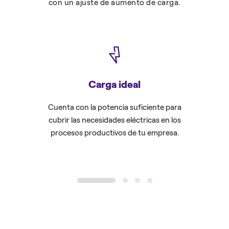
con un ajuste de aumento de carga.
Carga ideal
Cuenta con la potencia suficiente para
Asegura
cubrir las necesidades eléctricas en los
cuenten 
procesos productivos de tu empresa.
fu
1
2
3
4