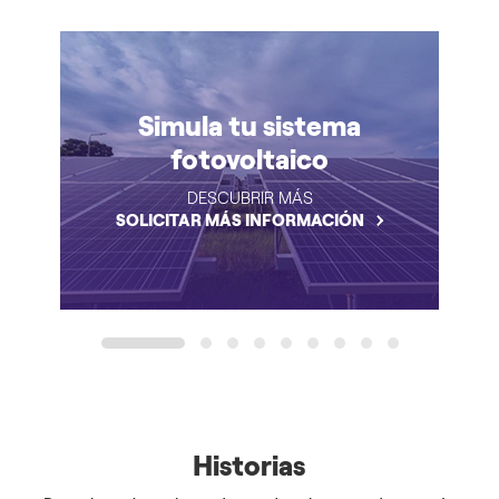
realizarle inspecciones y análisis de desgaste, esto
evitara fallas a futuro.
Simula tu sistema
fotovoltaico
DESCUBRIR MÁS
SOLICITAR MÁS INFORMACIÓN
1
2
3
4
5
6
7
8
9
Historias