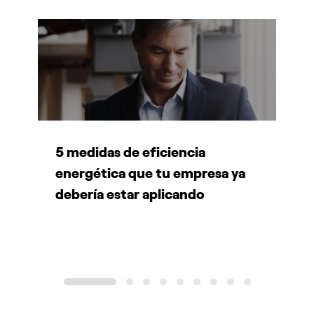
5 medidas de eficiencia
P
energética que tu empresa ya
A
debería estar aplicando
d
1
2
3
4
5
6
7
8
9