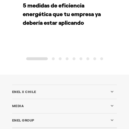
5 medidas de eficiencia
P
energética que tu empresa ya
A
debería estar aplicando
d
1
2
3
4
5
6
7
8
9
ENEL X CHILE
MEDIA
ENEL GROUP