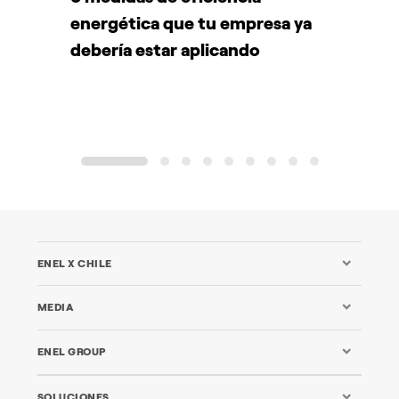
energética que tu empresa ya
A
debería estar aplicando
d
1
2
3
4
5
6
7
8
9
ENEL X CHILE
MEDIA
ENEL GROUP
SOLUCIONES