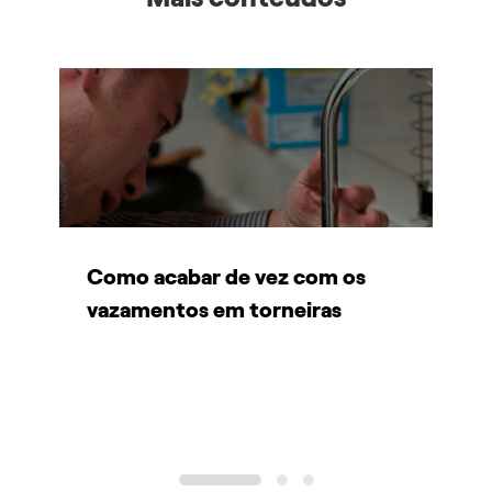
a
Como acabar de vez com os
O
vazamentos em torneiras
d
1
2
3