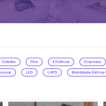
Cidades
Dica
Eficiência
Empresas
ucional
LED
LGPD
Mobilidade Elétrica
igentes
Sustentabilidade