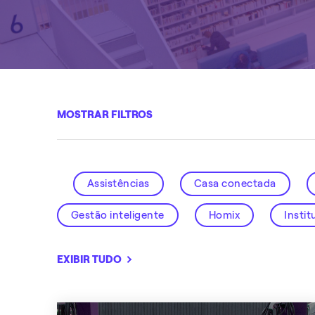
MOSTRAR FILTROS
Assistências
Casa conectada
Gestão inteligente
Homix
Instit
Smart City
Solar
Soluções intel
EXIBIR TUDO