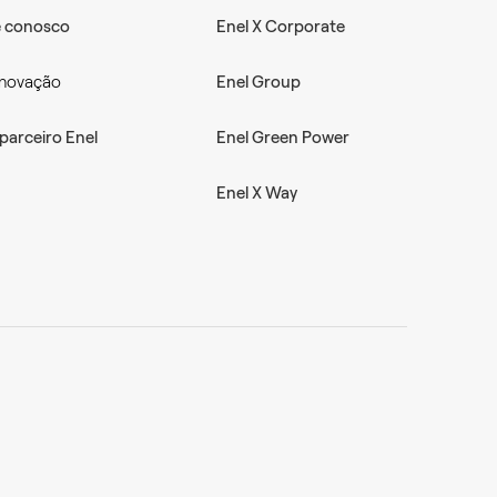
e conosco
Enel X Corporate
inovação
Enel Group
parceiro Enel
Enel Green Power
Enel X Way