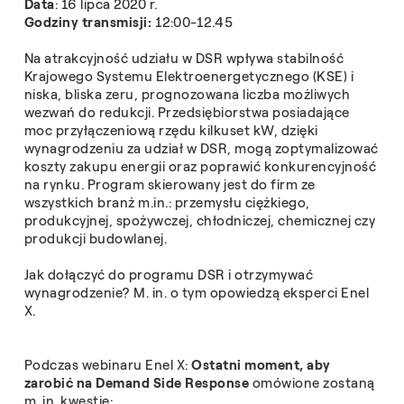
Data
: 16 lipca 2020 r.
Godziny transmisji:
12:00-12.45
Na atrakcyjność udziału w DSR wpływa stabilność
Krajowego Systemu Elektroenergetycznego (KSE) i
niska, bliska zeru, prognozowana liczba możliwych
wezwań do redukcji. Przedsiębiorstwa posiadające
moc przyłączeniową rzędu kilkuset kW, dzięki
wynagrodzeniu za udział w DSR, mogą zoptymalizować
koszty zakupu energii oraz poprawić konkurencyjność
na rynku. Program skierowany jest do firm ze
wszystkich branż m.in.: przemysłu ciężkiego,
produkcyjnej, spożywczej, chłodniczej, chemicznej czy
produkcji budowlanej.
Jak dołączyć do programu DSR i otrzymywać
wynagrodzenie? M. in. o tym opowiedzą eksperci Enel
X.
Podczas webinaru Enel X:
Ostatni moment, aby
zarobić na Demand Side Response
omówione zostaną
m. in. kwestie: