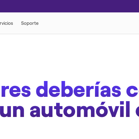
CRÉDITO FÁCIL CODENSA
ICITARIOS
ASISTENCIAS
res deberías c
un automóvil 
S