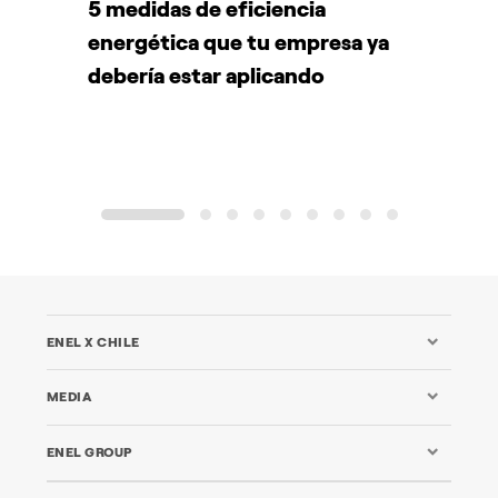
5 medidas de eficiencia
P
energética que tu empresa ya
A
debería estar aplicando
d
1
2
3
4
5
6
7
8
9
ENEL X CHILE
MEDIA
ENEL GROUP