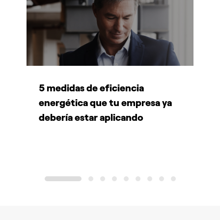
5 medidas de eficiencia
P
energética que tu empresa ya
A
debería estar aplicando
d
1
2
3
4
5
6
7
8
9