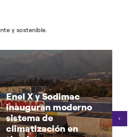
te y sostenible.
Enel X y Sodimac
C
inauguran moderno
H
sistema de
i
climatización en
o