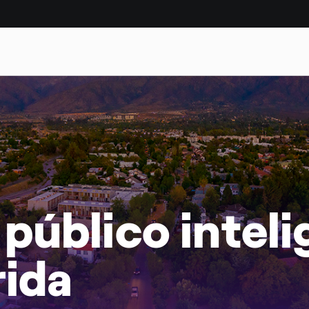
DAD
CASOS DE ÉXITO
público inteli
rida