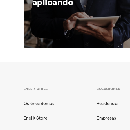
aplicando
5 medidas de eficiencia
energética que tu empresa ya
debería estar aplicando
En Chile, los Clientes Libres consumen el
ENEL X CHILE
SOLUCIONES
61,1 % de la energía del Sistema Eléctrico
es
…
Nacional
Quiénes Somos
Residencial
Enel X Store
Empresas
+3
SOLUCIONES ENERGETICAS