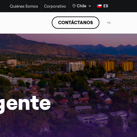
Chile
ES
Quiénes Somos
Corporativo
CONTÁCTANOS
gente
¡No más estufas a leña!
Programa de Recambio