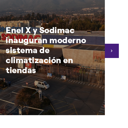
Enel X y Sodimac
C
inauguran moderno
H
sistema de
i
climatización en
o
tiendas
p
f
Enel X y Sodimac inauguran
Ce