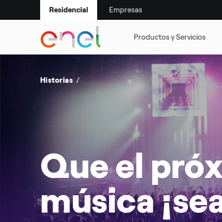
Empresas
Residencial
SMART LIFE
SUSTENTABILI
Historias
Que el próx
música ¡sea