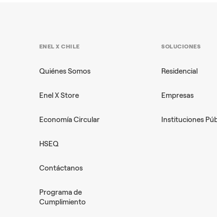
energética que tu empresa ya
debería estar aplicando
En Chile, los Clientes Libres consumen el
ENEL X CHILE
SOLUCIONES
61,1 % de la energía del Sistema Eléctrico
es
…
Nacional
Quiénes Somos
Residencial
Enel X Store
Empresas
+3
SOLUCIONES ENERGETICAS
Economía Circular
Instituciones Púb
HSEQ
Contáctanos
Programa de
Cumplimiento