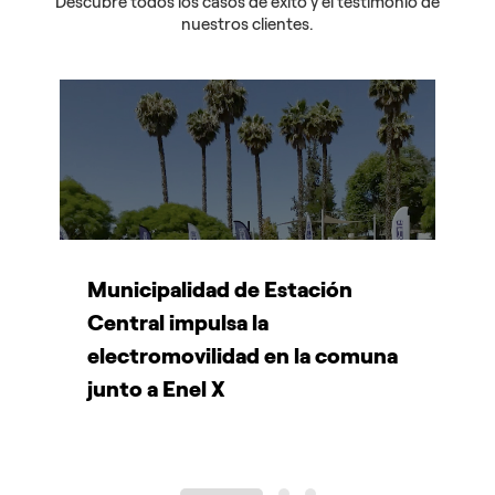
Descubre todos los casos de éxito y el testimonio de
nuestros clientes.
Municipalidad de Estación
E
Central impulsa la
c
electromovilidad en la comuna
s
junto a Enel X