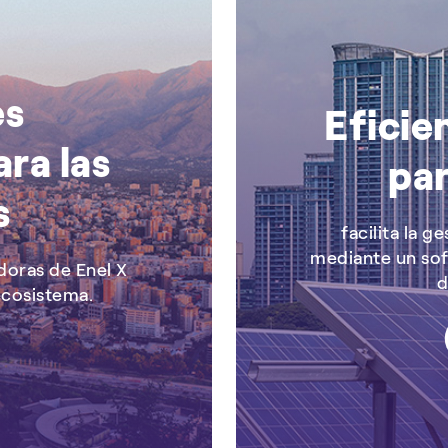
es
Eficie
ra las
pa
s
facilita la 
mediante un sof
doras de Enel X
d
ecosistema.