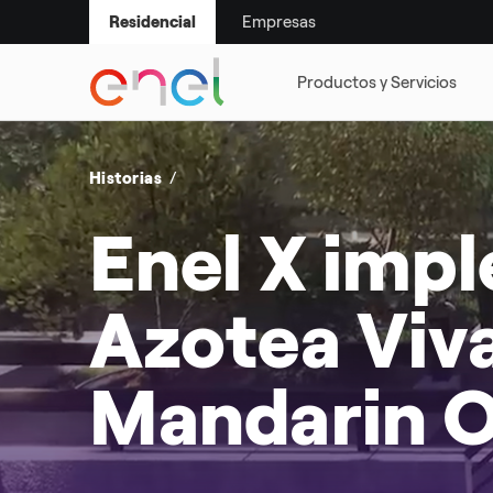
Empresas
Residencial
SMART LIFE
SUSTENTABILI
Historias
Enel X imp
Azotea Viva
Mandarin O