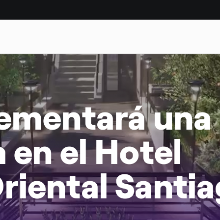
DAD
CASOS DE ÉXITO
lementará una
 en el Hotel
riental Santi