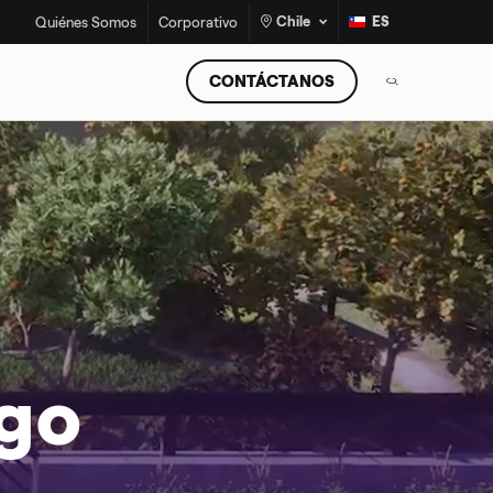
Chile
ES
Quiénes Somos
Corporativo
CONTÁCTANOS
¡No más estufas a leña!
ago
Programa de Recambio