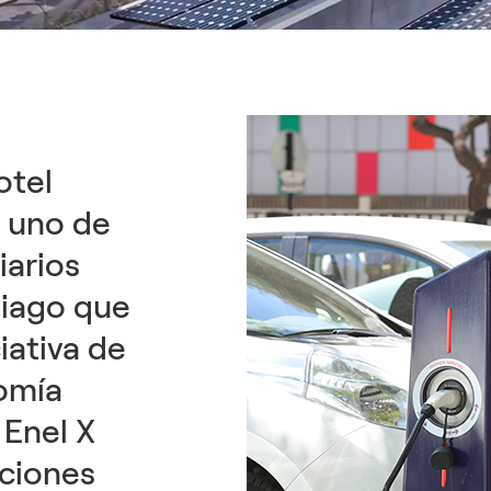
otel
s uno de
iarios
iago que
iativa de
nomía
 Enel X
uciones