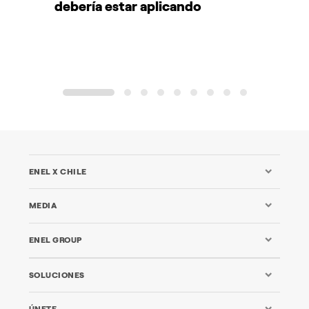
debería estar aplicando
d
1
2
3
4
5
6
7
8
9
ENEL X CHILE
MEDIA
ENEL GROUP
SOLUCIONES