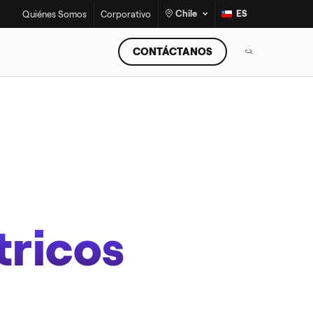
Chile
ES
Quiénes Somos
Corporativo
CONTÁCTANOS
tricos
¡No más estufas a leña!
Programa de Recambio