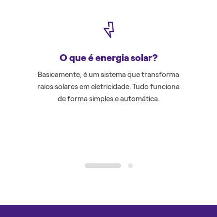
O que é energia solar?
Basicamente, é um sistema que transforma
A par
raios solares em eletricidade. Tudo funciona
part
de forma simples e automática.
conectad
1
2