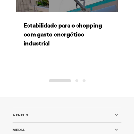
Estabilidade para o shopping
P
s
com gasto energético
g
industrial
d
s
l
1
2
3
A ENEL X
MEDIA