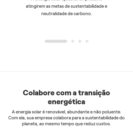
atingirem as metas de sustentabilidade e
através d
neutralidade de carbono.
futuro
1
2
3
4
Colabore com a transição
energética
A energia solar é renovável, abundante e não poluente.
Com ela, sua empresa colabora para a sustentabilidade do
planeta, ao mesmo tempo que reduz custos.