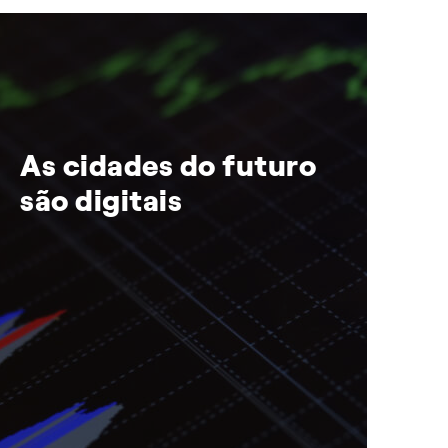
As cidades do futuro
I
são digitais
a
e
n
p