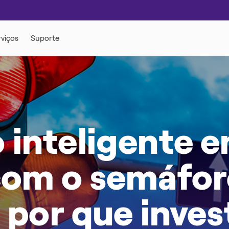
DADE
LÉTRICA
MOBILIDADE ELÉTRICA
 inteligente 
com o semáfo
 por que inves