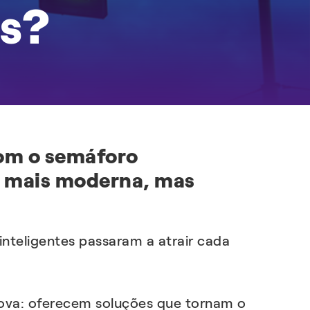
es?
EXPLORAR
EXPLORAR
om o semáforo
a mais moderna, mas
nteligentes passaram a atrair cada
nova: oferecem soluções que tornam o