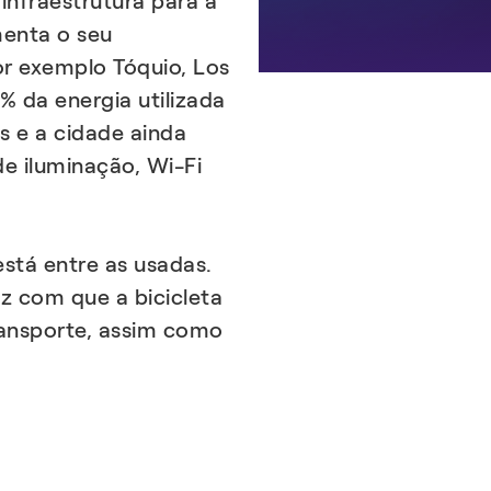
nfraestrutura para a
menta o seu
or exemplo Tóquio, Los
 da energia utilizada
s e a cidade ainda
e iluminação, Wi-Fi
.
tá entre as usadas.
az com que a bicicleta
ransporte, assim como