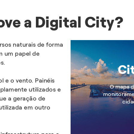
ve a Digital City?
rsos naturais de forma
êm um papel de
es.
Ci
l e o vento. Painéis
O mapa d
plamente utilizados e
monitoramen
que a geração de
cida
tilizada em outro