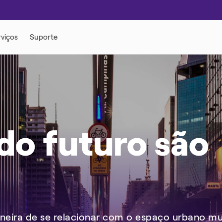
DADE
MOBILIDADE ELÉTRICA
MOBILIDADE ELÉTRICA
do futuro são
APP & TOOL
neira de se relacionar com o espaço urbano mu