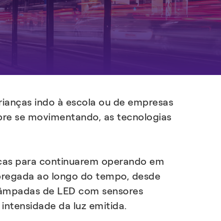
EXPLORAR
EXPLORAR
rianças indo à escola ou de empresas
pre se movimentando, as tecnologias
icas para continuarem operando em
mpregada ao longo do tempo, desde
 lâmpadas de LED com sensores
intensidade da luz emitida.