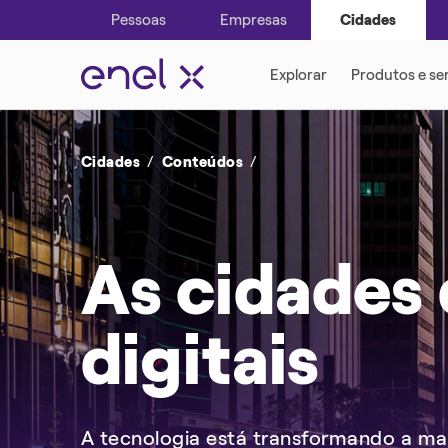
Pessoas
Empresas
Cidades
HISTÓRIAS DE SUCESSO
ILUMINAÇÃO PÚBLICA INTELIGENTE
SUSTENTABILI
DIGITAL CITY
Cidades
Conteúdos
As cidades 
APP & TOOL
digitais
A tecnologia está transformando a ma