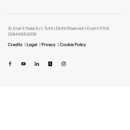
© Enel X Italia S.r.l. Tutti i Diritti Riservati | Enel X P.IVA
15844561009
Credits
|
Legal
|
Privacy
|
Cookie Policy
Apro in una nuova pagina
Apro in una nuova pagina
Apro in una nuova pagina
Apro in una nuova pagina
Apro in una nuova pagina