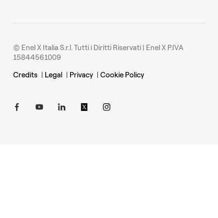
© Enel X Italia S.r.l. Tutti i Diritti Riservati | Enel X P.IVA
15844561009
Credits
|
Legal
|
Privacy
|
Cookie Policy
Apro in una nuova pagina
Apro in una nuova pagina
Apro in una nuova pagina
Apro in una nuova pagina
Apro in una nuova pagina