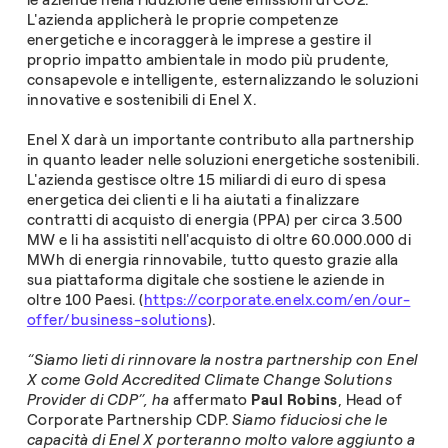
le aziende nella riduzione delle emissioni di CO2.
L'azienda applicherà le proprie competenze
energetiche e incoraggerà le imprese a gestire il
proprio impatto ambientale in modo più prudente,
consapevole e intelligente, esternalizzando le soluzioni
innovative e sostenibili di Enel X.
Enel X darà un importante contributo alla partnership
in quanto leader nelle soluzioni energetiche sostenibili.
L'azienda gestisce oltre 15 miliardi di euro di spesa
energetica dei clienti e li ha aiutati a finalizzare
contratti di acquisto di energia (PPA) per circa 3.500
MW e li ha assistiti nell'acquisto di oltre 60.000.000 di
MWh di energia rinnovabile, tutto questo grazie alla
sua piattaforma digitale che sostiene le aziende in
oltre 100 Paesi. (
https://corporate.enelx.com/en/our-
offer/business-solutions
).
“Siamo lieti di rinnovare la nostra partnership con Enel
X come Gold Accredited Climate Change Solutions
Provider di CDP”, ha
affermato
Paul Robins
, Head of
Corporate Partnership CDP.
Siamo fiduciosi che le
capacità di Enel X porteranno molto valore aggiunto a