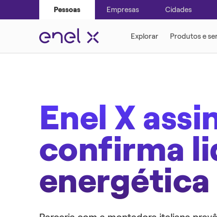
Empresas
Cidades
Pessoas
SOLUÇÕES INTELIGENTES
SOLUÇÕES INTELIGENTES
SUSTENTABILI
MOBILIDADE E
Enel X assi
confirma li
energética 