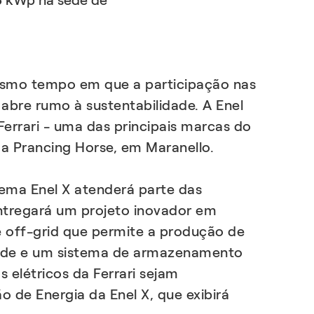
35 kWp na sede de
EXPLORAR
EXPLORAR
smo tempo em que a participação nas
bre rumo à sustentabilidade. A Enel
errari - uma das principais marcas do
da Prancing Horse, em Maranello.
ema Enel X atenderá parte das
entregará um projeto inovador em
e off-grid que permite a produção de
idade e um sistema de armazenamento
 elétricos da Ferrari sejam
de Energia da Enel X, que exibirá