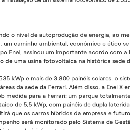
 a instalação de um sistema fotovoltaico de 1.5
o o nível de autoprodução de energia, ao me
, um caminho ambiental, econômico e ético se a
upo Enel, assinou um importante acordo com a F
ão de uma usina fotovoltaica na histórica sede 
35 kWp e mais de 3.800 painéis solares, o sist
reas da sede da Ferrari. Além disso, a Enel X 
sob medida para a Ferrari: um parque totalment
ltaico de 5,5 kWp, com painéis de dupla later
irá que os carros híbridos da empresa e futuros
mpenho será monitorado pelo Sistema de Gestão 