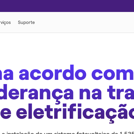
DADE
LÉTRICA
MOBILIDADE ELÉTRICA
na acordo com 
derança na tr
e eletrificaçã