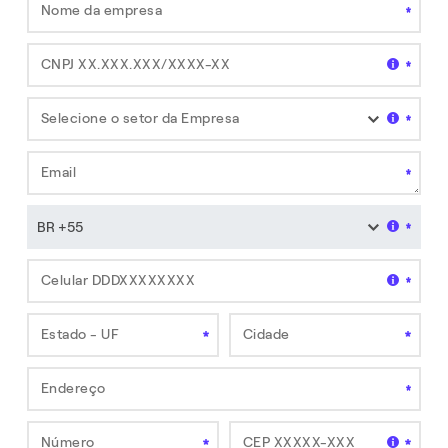
Nome da empresa
* Campo obrigatório
CNPJ XX.XXX.XXX/XXXX-XX
* Campo obrigatório
Selecione o setor da Empresa
Selecione
Email
* Campo obrigatório
* Campo obrigatório
Selecione
Celular DDDXXXXXXXX
Campo obrigatório
Estado - UF
Cidade
* Campo obrigatório
* Campo obrigatório
Endereço
* Campo obrigatório
Número
CEP XXXXX-XXX