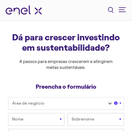
Dá para crescer investindo
em sustentabilidade?
4 passos para empresas crescerem e atingirem
metas sustentáveis.
Preencha o formulário
Área de negócio
Selecione
Nome
Sobrenome
* Campo obrigatório
* Campo obrigatório