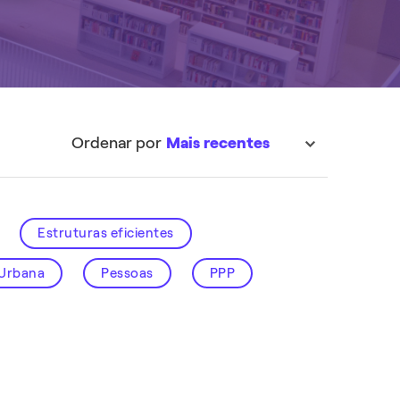
EXPLORAR
EXPLORAR
Ordenar por
Mais recentes
sort
Estruturas eficientes
 Urbana
Pessoas
PPP