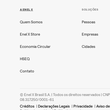
A ENEL X
SOLUÇÕES
Quem Somos
Pessoas
Enel X Store
Empresas
Economia Circular
Cidades
HSEQ
Contato
© Enel X Brasil S.A. | Todos os direitos reservados | CNP
08.317.250/0001-61
Créditos
|
Declarações Legais
|
Privacidade
|
Aviso de