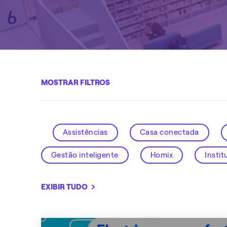
MOSTRAR FILTROS
Assistências
Casa conectada
Gestão inteligente
Homix
Instit
Smart City
Solar
Soluções intel
EXIBIR TUDO