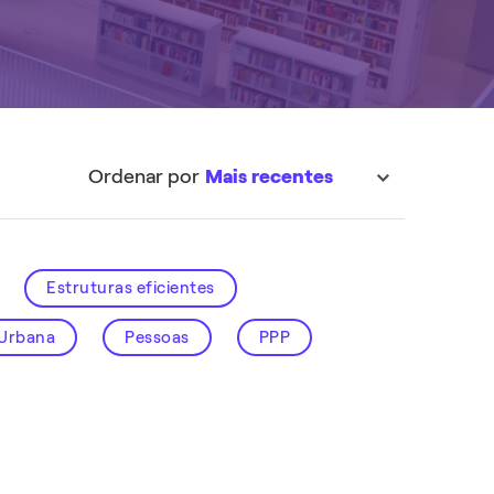
EXPLORAR
EXPLORAR
Ordenar por
Mais recentes
sort
Estruturas eficientes
 Urbana
Pessoas
PPP