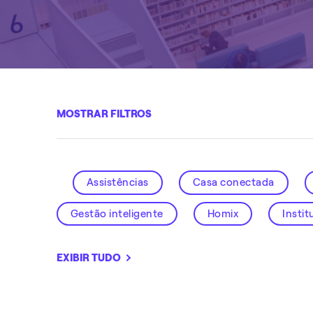
MOSTRAR FILTROS
Assistências
Casa conectada
Gestão inteligente
Homix
Instit
Smart City
Solar
Soluções intel
EXIBIR TUDO