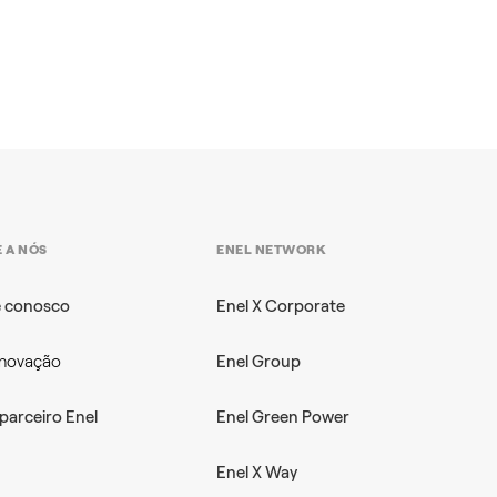
 A NÓS
ENEL NETWORK
e conosco
Enel X Corporate
inovação
Enel Group
parceiro Enel
Enel Green Power
Enel X Way