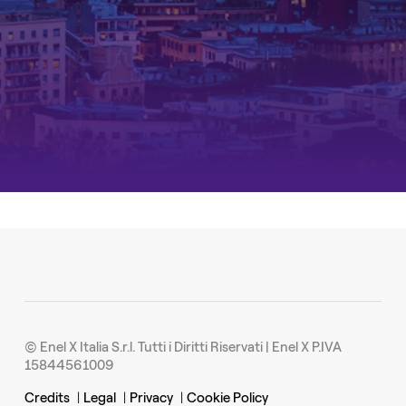
© Enel X Italia S.r.l. Tutti i Diritti Riservati | Enel X P.IVA
15844561009
Credits
|
Legal
|
Privacy
|
Cookie Policy